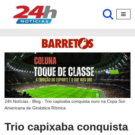
Pular
para
o
conteúdo
24h Notícias
-
Blog
-
Trio capixaba conquista ouro na Copa Sul-
Americana de Ginástica Rítmica
Trio capixaba conquista