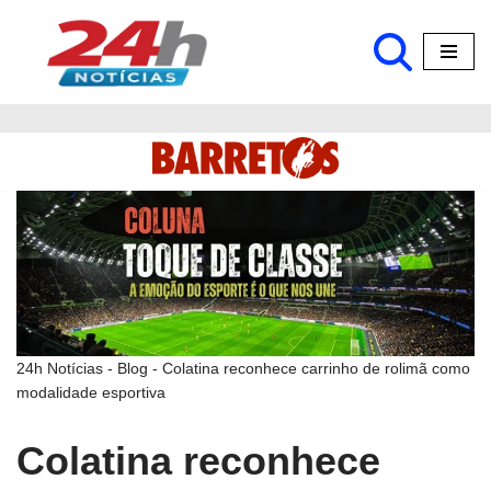
Pular
para
o
conteúdo
24h Notícias
-
Blog
-
Colatina reconhece carrinho de rolimã como
modalidade esportiva
Colatina reconhece