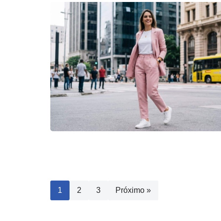
1
2
3
Próximo »