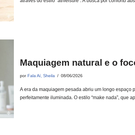
através do estilo “athleisure”. A busca por conforto a
Maquiagem natural e o foc
por
Fala Aí, Sheila
08/06/2026
A era da maquiagem pesada abriu um longo espaço par
perfeitamente iluminada. O estilo “make nada”, que 