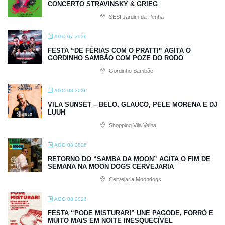
CONCERTO STRAVINSKY & GRIEG
SESI Jardim da Penha
AGO 07 2026
FESTA “DE FÉRIAS COM O PRATTI” AGITA O
GORDINHO SAMBÃO COM POZE DO RODO
Gordinho Sambão
AGO 08 2026
VILA SUNSET – BELO, GLAUCO, PELE MORENA E DJ
LUUH
Shopping Vila Velha
AGO 08 2026
RETORNO DO “SAMBA DA MOON” AGITA O FIM DE
SEMANA NA MOON DOGS CERVEJARIA
Cervejaria Moondogs
AGO 08 2026
FESTA “PODE MISTURAR!” UNE PAGODE, FORRÓ E
MUITO MAIS EM NOITE INESQUECÍVEL