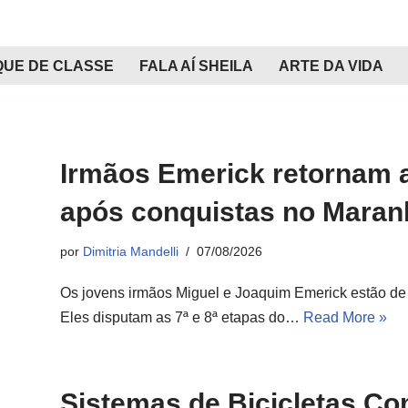
QUE DE CLASSE
FALA AÍ SHEILA
ARTE DA VIDA
Irmãos Emerick retornam 
após conquistas no Mara
por
Dimitria Mandelli
07/08/2026
Os jovens irmãos Miguel e Joaquim Emerick estão de 
Eles disputam as 7ª e 8ª etapas do…
Read More »
Sistemas de Bicicletas Co