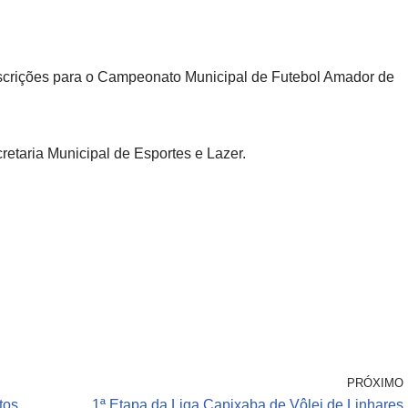
s inscrições para o Campeonato Municipal de Futebol Amador de
retaria Municipal de Esportes e Lazer.
PRÓXIMO
tos
1ª Etapa da Liga Capixaba de Vôlei de Linhares