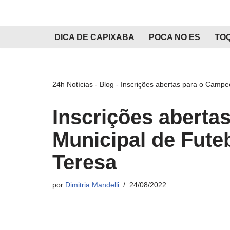
Pular
DICA DE CAPIXABA
POCA NO ES
TO
para
o
conteúdo
24h Notícias
-
Blog
-
Inscrições abertas para o Campe
Inscrições aberta
Municipal de Fute
Teresa
por
Dimitria Mandelli
24/08/2022