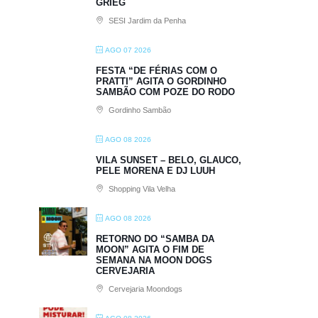
GRIEG
SESI Jardim da Penha
AGO 07 2026
FESTA “DE FÉRIAS COM O
PRATTI” AGITA O GORDINHO
SAMBÃO COM POZE DO RODO
Gordinho Sambão
AGO 08 2026
VILA SUNSET – BELO, GLAUCO,
PELE MORENA E DJ LUUH
Shopping Vila Velha
AGO 08 2026
RETORNO DO “SAMBA DA
MOON” AGITA O FIM DE
SEMANA NA MOON DOGS
CERVEJARIA
Cervejaria Moondogs