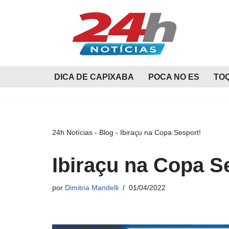
Pular
para
o
conteúdo
DICA DE CAPIXABA
POCA NO ES
TO
24h Notícias
-
Blog
-
Ibiraçu na Copa Sesport!
Ibiraçu na Copa S
por
Dimitria Mandelli
01/04/2022