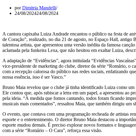
por
Dimitria Mandelli
24/08/2024
24/08/2024
A cantora capixaba Luiza Andrade encantou o público na festa de a
de Coração”, realizado, no dia 21 de agosto, no Espaço Hall, antigo 
talentosa artista, que apresentou uma versão inédita da famosa cançã
aclamada pela funkeira Lexa, que não hesitou em exaltar Luiza, desc
A adaptação de “Evidências”, agora intitulada “Evidências Vascaínas”
vice-presidente de marketing do clube, diretor da série “Romário, o c
com a recepção calorosa do público nas redes sociais, enfatizando que 
nossa essência, isso é ser Vasco.”
Bruno Maia revelou que o clube já tinha identificado Luiza como um ta
Ele contou que, após rabiscar a letra em um papel, a apresentou ao 
pela ideia. “À medida que fomos cantando, todos foram ficando impre
musicais mais comentados”, ressaltou Maia, que também dirigiu u
O evento, que contava com uma programação recheada de artistas re
esporte e o entretenimento. O diretor Bruno Maia destacou a importâ
esporte mudou demais. É preciso explorar novos formatos e linguagens
com a série “Romário – O Cara”, reforça essa visão.