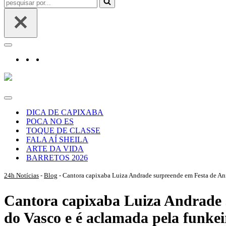
por...
Menu
de
navegação
Menu
de
DICA DE CAPIXABA
navegação
POCA NO ES
TOQUE DE CLASSE
FALA AÍ SHEILA
ARTE DA VIDA
BARRETOS 2026
24h Notícias
-
Blog
-
Cantora capixaba Luiza Andrade surpreende em Festa de Ani
Cantora capixaba Luiza Andrade 
do Vasco e é aclamada pela funke