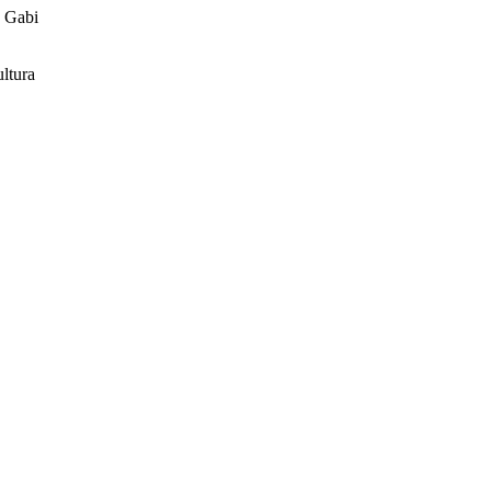
e Gabi
ltura