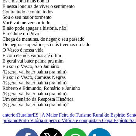
És a história mais bonita
E nessa loucura de viver o sentimento
Contra tudo e contra todos
Sou o seu maior tormento
Você vai me ver sorrindo
E não pode apagar a história, não!
É o Clube do Povo!
Chega de mentiras, de negar o seu passado
De negros e operários, só nós tivemos do lado
O Vasco é nossa vida
E com ele nós vamos até o fim
E geral vai bater palma pra mim
Eu sou o Vasco, São Januário
(E geral vai bater palma pra mim)
Eu sou o Vasco, Camisas Negras
(E geral vai bater palma pra mim)
Roberto e Edmundo, Romário e Juninho
(E geral vai bater palma pra mim)
Um centenário da Resposta Histórica
(E geral vai bater palma pra mim)”
anterior
RuralturES | A Maior Feira de Turismo Rural do Espírito San
próximo
Porto Vitória supera o Vitória e conquista a Copa Espírito S