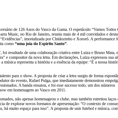
niversário de 126 Anos do Vasco da Gama. O espetáculo “Vamos Todos 
Barra Music, no Rio de Janeiro, reuniu mais de 4 mil convidados e dest
o “Evidências”, imortalizada por Chitãozinho e Xororó. A performance f
rita como
“uma joia do Espírito Santo”
.
, foi resultado de uma colaboração criativa entre Luiza e Bruno Maia, 
ara” e compositor da nova letra. Em declarações, Luiza expressou sua al
a música representa a história e a essência da equipe: “É a nossa históri
lento para o show. A proposta de criar a letra surgiu de forma espontâ
produtor do evento, Rafael Pulga, que imediatamente demonstrou empol
ssionados. A banda ensaiou, e foi esse sucesso todo, um dos números
m show em homenagem ao Vasco em 2011.
nomados, não apenas homenageou o clube, mas também estreitou laços 
ncia de explorar novos formatos de apresentação: “O contexto de cons
, há muito espaço para isso”. A proposta de unir futebol e música, co