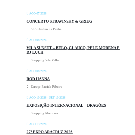
AGO 07 2026
CONCERTO STRAVINSKY & GRIEG
SESI Jardim da Penha
AGO 08 2026
VILA SUNSET – BELO, GLAUCO, PELE MORENA E
DJ LUUH
Shopping Vila Velha
AGO 08 2026
ROD HANNA
Espaço Patrick Ribeiro
AGO 10 2026
- SET 10 2026
EXPOSIÇÃO INTERNACIONAL – DRAGÕES
Shopping Moxuara
AGO 13 2026
27ª EXPO ARACRUZ 2026