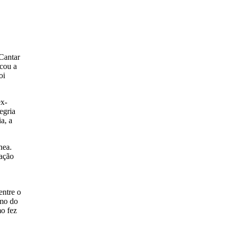
Cantar
acou a
oi
ex-
egria
a, a
nea.
gação
entre o
umo do
mo fez