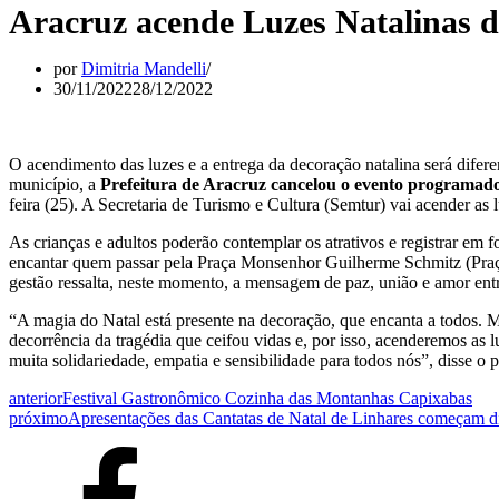
Aracruz acende Luzes Natalinas de
por
Dimitria Mandelli
30/11/2022
28/12/2022
O acendimento das luzes e a entrega da decoração natalina será difer
município, a
Prefeitura de Aracruz cancelou o evento programad
feira (25). A Secretaria de Turismo e Cultura (Semtur) vai acender as l
As crianças e adultos poderão contemplar os atrativos e registrar em f
encantar quem passar pela Praça Monsenhor Guilherme Schmitz (Praça
gestão ressalta, neste momento, a mensagem de paz, união e amor entr
“A magia do Natal está presente na decoração, que encanta a todos.
decorrência da tragédia que ceifou vidas e, por isso, acenderemos as 
muita solidariedade, empatia e sensibilidade para todos nós”, disse o 
anterior
Festival Gastronômico Cozinha das Montanhas Capixabas
próximo
Apresentações das Cantatas de Natal de Linhares começam d