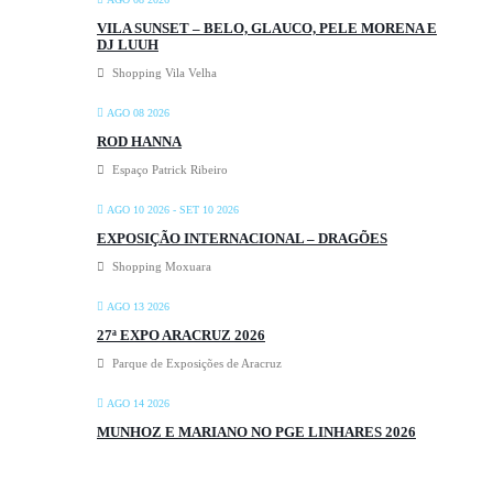
VILA SUNSET – BELO, GLAUCO, PELE MORENA E
DJ LUUH
Shopping Vila Velha
AGO 08 2026
ROD HANNA
Espaço Patrick Ribeiro
AGO 10 2026
- SET 10 2026
EXPOSIÇÃO INTERNACIONAL – DRAGÕES
Shopping Moxuara
AGO 13 2026
27ª EXPO ARACRUZ 2026
Parque de Exposições de Aracruz
AGO 14 2026
MUNHOZ E MARIANO NO PGE LINHARES 2026