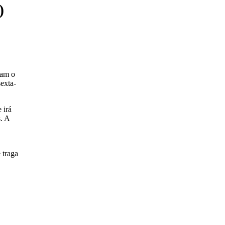
)
ram o
sexta-
 irá
. A
 traga