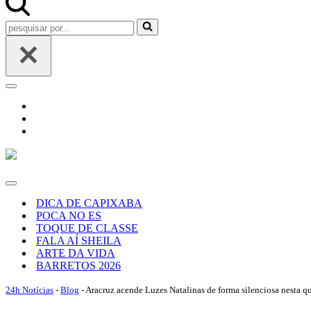
Pesquisar
por...
Menu
de
navegação
Menu
de
DICA DE CAPIXABA
navegação
POCA NO ES
TOQUE DE CLASSE
FALA AÍ SHEILA
ARTE DA VIDA
BARRETOS 2026
24h Notícias
-
Blog
-
Aracruz acende Luzes Natalinas de forma silenciosa nesta qu