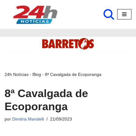
Pular
para
o
conteúdo
24h Notícias
-
Blog
-
8ª Cavalgada de Ecoporanga
8ª Cavalgada de
Ecoporanga
por
Dimitria Mandelli
21/09/2023