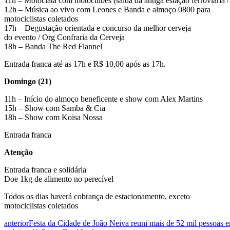
11h – Motociata com motoclubes (saída da antiga estação ferroviária 
12h – Música ao vivo com Leones e Banda e almoço 0800 para
motociclistas coletados
17h – Degustação orientada e concurso da melhor cerveja
do evento / Org Confraria da Cerveja
18h – Banda The Red Flannel
Entrada franca até as 17h e R$ 10,00 após as 17h.
Domingo (21)
11h – Início do almoço beneficente e show com Alex Martins
15h – Show com Samba & Cia
18h – Show com Koisa Nossa
Entrada franca
Atenção
Entrada franca e solidária
Doe 1kg de alimento no perecível
Todos os dias haverá cobrança de estacionamento, exceto
motociclistas coletados
anterior
Festa da Cidade de João Neiva reuni mais de 52 mil pessoas e