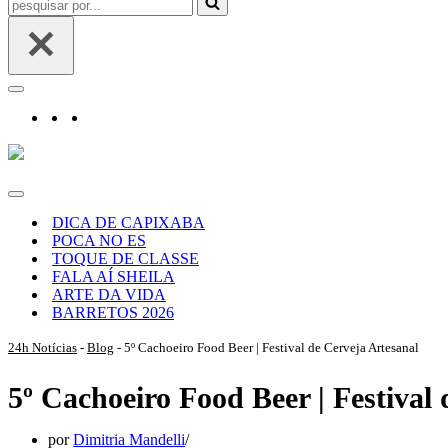
por...
Menu
de
navegação
Menu
de
DICA DE CAPIXABA
navegação
POCA NO ES
TOQUE DE CLASSE
FALA AÍ SHEILA
ARTE DA VIDA
BARRETOS 2026
24h Notícias
-
Blog
-
5º Cachoeiro Food Beer | Festival de Cerveja Artesanal
5º Cachoeiro Food Beer | Festival
por
Dimitria Mandelli