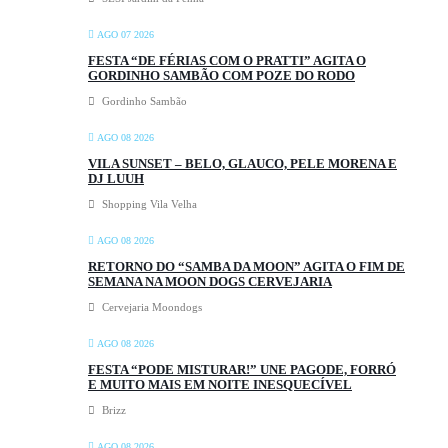
AGO 07 2026
FESTA “DE FÉRIAS COM O PRATTI” AGITA O
GORDINHO SAMBÃO COM POZE DO RODO
Gordinho Sambão
AGO 08 2026
VILA SUNSET – BELO, GLAUCO, PELE MORENA E
DJ LUUH
Shopping Vila Velha
AGO 08 2026
RETORNO DO “SAMBA DA MOON” AGITA O FIM DE
SEMANA NA MOON DOGS CERVEJARIA
Cervejaria Moondogs
AGO 08 2026
FESTA “PODE MISTURAR!” UNE PAGODE, FORRÓ
E MUITO MAIS EM NOITE INESQUECÍVEL
Brizz
AGO 08 2026