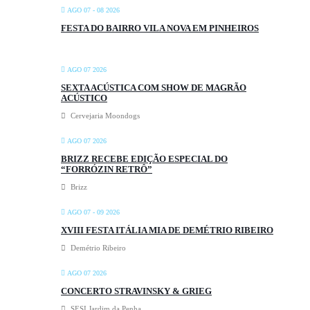
AGO 07 - 08 2026
FESTA DO BAIRRO VILA NOVA EM PINHEIROS
AGO 07 2026
SEXTA ACÚSTICA COM SHOW DE MAGRÃO
ACÚSTICO
Cervejaria Moondogs
AGO 07 2026
BRIZZ RECEBE EDIÇÃO ESPECIAL DO
“FORRÓZIN RETRÔ”
Brizz
AGO 07 - 09 2026
XVIII FESTA ITÁLIA MIA DE DEMÉTRIO RIBEIRO
Demétrio Ribeiro
AGO 07 2026
CONCERTO STRAVINSKY & GRIEG
SESI Jardim da Penha