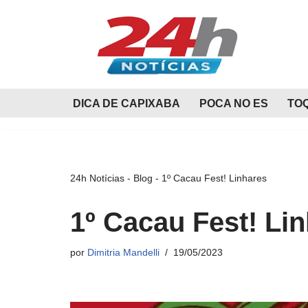
Pular
para
o
conteúdo
DICA DE CAPIXABA
POCA NO ES
TO
24h Notícias
-
Blog
-
1º Cacau Fest! Linhares
1º Cacau Fest! Li
por
Dimitria Mandelli
19/05/2023