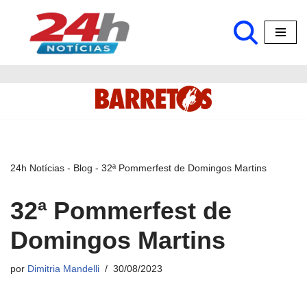
Pular
para
o
conteúdo
24h Notícias
-
Blog
-
32ª Pommerfest de Domingos Martins
32ª Pommerfest de
Domingos Martins
por
Dimitria Mandelli
30/08/2023