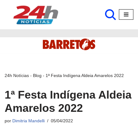
Pular
para
o
conteúdo
24h Notícias
-
Blog
-
1ª Festa Indígena Aldeia Amarelos 2022
1ª Festa Indígena Aldeia
Amarelos 2022
por
Dimitria Mandelli
05/04/2022