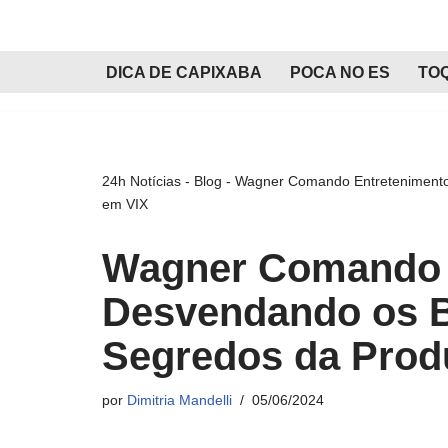
Pular
DICA DE CAPIXABA
POCA NO ES
TO
para
o
conteúdo
24h Notícias
-
Blog
-
Wagner Comando Entretenimento 
em VIX
Wagner Comando E
Desvendando os B
Segredos da Prod
por
Dimitria Mandelli
05/06/2024