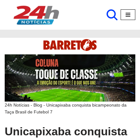
Pular
para
o
conteúdo
24h Notícias
-
Blog
-
Unicapixaba conquista bicampeonato da
Taça Brasil de Futebol 7
Unicapixaba conquista