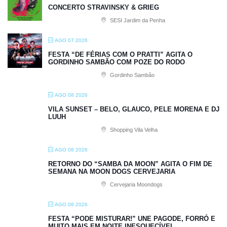
CONCERTO STRAVINSKY & GRIEG
SESI Jardim da Penha
AGO 07 2026
FESTA “DE FÉRIAS COM O PRATTI” AGITA O
GORDINHO SAMBÃO COM POZE DO RODO
Gordinho Sambão
AGO 08 2026
VILA SUNSET – BELO, GLAUCO, PELE MORENA E DJ
LUUH
Shopping Vila Velha
AGO 08 2026
RETORNO DO “SAMBA DA MOON” AGITA O FIM DE
SEMANA NA MOON DOGS CERVEJARIA
Cervejaria Moondogs
AGO 08 2026
FESTA “PODE MISTURAR!” UNE PAGODE, FORRÓ E
MUITO MAIS EM NOITE INESQUECÍVEL