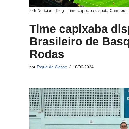
24h Notícias
-
Blog
-
Time capixaba disputa Campeona
Time capixaba di
Brasileiro de Bas
Rodas
por
Toque de Classe
10/06/2024