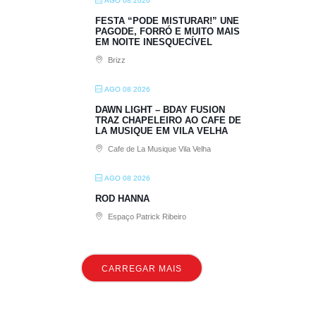
AGO 08 2026
FESTA “PODE MISTURAR!” UNE
PAGODE, FORRÓ E MUITO MAIS
EM NOITE INESQUECÍVEL
Brizz
AGO 08 2026
DAWN LIGHT – BDAY FUSION
TRAZ CHAPELEIRO AO CAFE DE
LA MUSIQUE EM VILA VELHA
Cafe de La Musique Vila Velha
AGO 08 2026
ROD HANNA
Espaço Patrick Ribeiro
CARREGAR MAIS