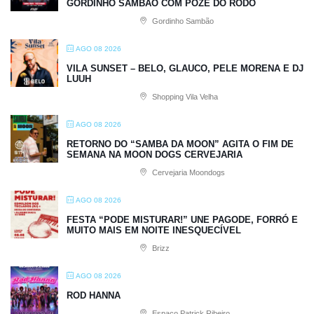
GORDINHO SAMBÃO COM POZE DO RODO
Gordinho Sambão
AGO 08 2026
VILA SUNSET – BELO, GLAUCO, PELE MORENA E DJ
LUUH
Shopping Vila Velha
AGO 08 2026
RETORNO DO “SAMBA DA MOON” AGITA O FIM DE
SEMANA NA MOON DOGS CERVEJARIA
Cervejaria Moondogs
AGO 08 2026
FESTA “PODE MISTURAR!” UNE PAGODE, FORRÓ E
MUITO MAIS EM NOITE INESQUECÍVEL
Brizz
AGO 08 2026
ROD HANNA
Espaço Patrick Ribeiro