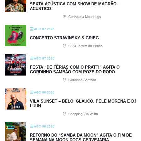
SEXTA ACÚSTICA COM SHOW DE MAGRÃO
ACÚSTICO
Cervejaria Moondogs
AGO 07 2026
CONCERTO STRAVINSKY & GRIEG
SESI Jardim da Penha
AGO 07 2026
FESTA “DE FÉRIAS COM O PRATTI” AGITA O
GORDINHO SAMBÃO COM POZE DO RODO
Gordinho Sambão
AGO 08 2026
VILA SUNSET – BELO, GLAUCO, PELE MORENA E DJ
LUUH
Shopping Vila Velha
AGO 08 2026
RETORNO DO “SAMBA DA MOON” AGITA O FIM DE
SEMANA NA MOON DOGS CERVEJARIA