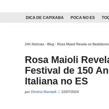
Pular
DICA DE CAPIXABA
POCA NO ES
TO
para
o
conteúdo
24h Notícias
-
Blog
-
Rosa Maioli Revela os Bastidores
Rosa Maioli Revel
Festival de 150 A
Italiana no ES
por
Dimitria Mandelli
22/07/2024