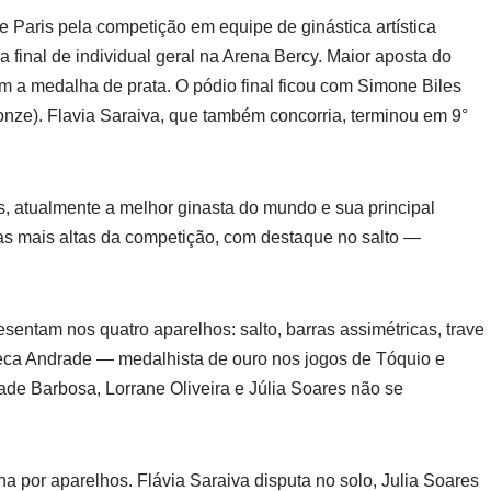
 Paris pela competição em equipe de ginástica artística
, a final de individual geral na Arena Bercy. Maior aposta do
 a medalha de prata. O pódio final ficou com Simone Biles
onze). Flavia Saraiva, que também concorria, terminou em 9°
 atualmente a melhor ginasta do mundo e sua principal
tas mais altas da competição, com destaque no salto —
resentam nos quatro aparelhos: salto, barras assimétricas, trave
Rebeca Andrade — medalhista de ouro nos jogos de Tóquio e
Jade Barbosa, Lorrane Oliveira e Júlia Soares não se
ina por aparelhos. Flávia Saraiva disputa no solo, Julia Soares