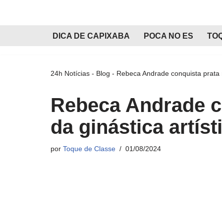
Pular
DICA DE CAPIXABA
POCA NO ES
TO
para
o
conteúdo
24h Notícias
-
Blog
-
Rebeca Andrade conquista prata na
Rebeca Andrade co
da ginástica artís
por
Toque de Classe
01/08/2024