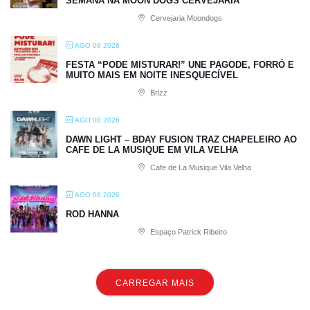
SEMANA NA MOON DOGS CERVEJARIA
Cervejaria Moondogs
AGO 08 2026
FESTA “PODE MISTURAR!” UNE PAGODE, FORRÓ E
MUITO MAIS EM NOITE INESQUECÍVEL
Brizz
AGO 08 2026
DAWN LIGHT – BDAY FUSION TRAZ CHAPELEIRO AO
CAFE DE LA MUSIQUE EM VILA VELHA
Cafe de La Musique Vila Velha
AGO 08 2026
ROD HANNA
Espaço Patrick Ribeiro
CARREGAR MAIS