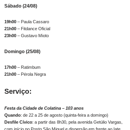
Sábado (24/08)
19h00
– Paula Cassaro
21h00
– Fitdance Oficial
23h00
– Gustavo Mioto
Domingo (25/08)
17h00
– Ratimbum
21h00
– Pérola Negra
Serviço:
Festa da Cidade de Colatina – 103 anos
Quando
: de 22 a 25 de agosto (quinta-feira a domingo)
Desfile Cívico
: a partir das 8h30, pela avenida Getúlio Vargas,
com início no Posto São Miguel e dispersão em frente ao Iate