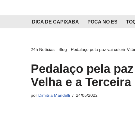
Pular
DICA DE CAPIXABA
POCA NO ES
TO
para
o
conteúdo
24h Notícias
-
Blog
-
Pedalaço pela paz vai colorir Vitó
Pedalaço pela paz v
Velha e a Terceira
por
Dimitria Mandelli
24/05/2022