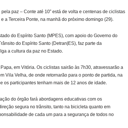
ela paz – Conte até 10” está de volta e centenas de ciclistas
ha e a Terceira Ponte, na manhã do próximo domingo (29).
Estado do Espírito Santo (MPES), com apoio do Governo do
ânsito do Espírito Santo (Detran|ES), faz parte da
ga a cultura da paz no Estado.
 Papa, em Vitória. Os ciclistas sairão às 7h30, atravessarão a
em Vila Velha, de onde retornarão para o ponto de partida, na
ue os participantes tenham mais de 12 anos de idade.
ucação do órgão fará abordagens educativas com os
direção segura no trânsito, tanto na bicicleta quanto em
esponsabilidade de cada um para a segurança de todos no