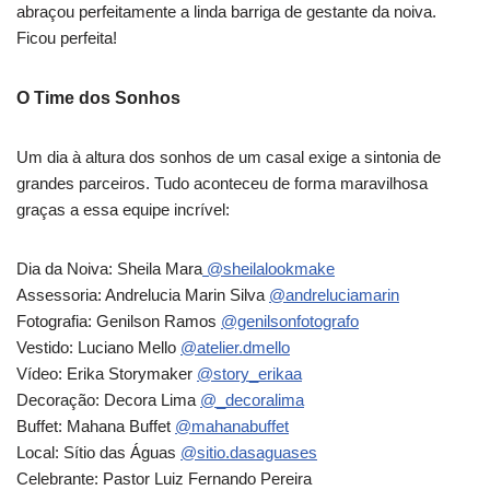
abraçou perfeitamente a linda barriga de gestante da noiva.
Ficou perfeita!
O Time dos Sonhos
Um dia à altura dos sonhos de um casal exige a sintonia de
grandes parceiros. Tudo aconteceu de forma maravilhosa
graças a essa equipe incrível:
Dia da Noiva: Sheila Mara
@sheilalookmake
Assessoria: Andrelucia Marin Silva
@andreluciamarin
Fotografia: Genilson Ramos
@genilsonfotografo
Vestido: Luciano Mello
@atelier.dmello
Vídeo: Erika Storymaker
@story_erikaa
Decoração: Decora Lima
@_decoralima
Buffet: Mahana Buffet
@mahanabuffet
Local: Sítio das Águas
@sitio.dasaguases
Celebrante: Pastor Luiz Fernando Pereira