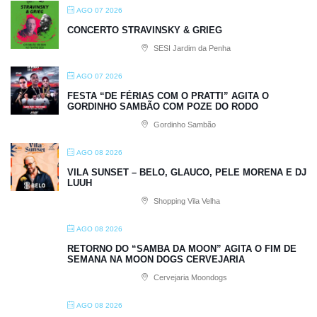
AGO 07 2026
CONCERTO STRAVINSKY & GRIEG
SESI Jardim da Penha
AGO 07 2026
FESTA “DE FÉRIAS COM O PRATTI” AGITA O
GORDINHO SAMBÃO COM POZE DO RODO
Gordinho Sambão
AGO 08 2026
VILA SUNSET – BELO, GLAUCO, PELE MORENA E DJ
LUUH
Shopping Vila Velha
AGO 08 2026
RETORNO DO “SAMBA DA MOON” AGITA O FIM DE
SEMANA NA MOON DOGS CERVEJARIA
Cervejaria Moondogs
AGO 08 2026