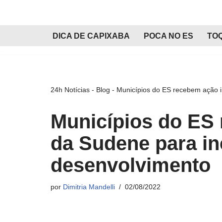
Pular
DICA DE CAPIXABA
POCA NO ES
TO
para
o
conteúdo
24h Notícias
-
Blog
-
Municípios do ES recebem ação i
Municípios do ES 
da Sudene para in
desenvolvimento
por
Dimitria Mandelli
02/08/2022