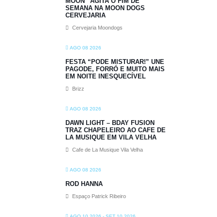
MOON” AGITA O FIM DE
SEMANA NA MOON DOGS
CERVEJARIA
Cervejaria Moondogs
AGO 08 2026
FESTA “PODE MISTURAR!” UNE
PAGODE, FORRÓ E MUITO MAIS
EM NOITE INESQUECÍVEL
Brizz
AGO 08 2026
DAWN LIGHT – BDAY FUSION
TRAZ CHAPELEIRO AO CAFE DE
LA MUSIQUE EM VILA VELHA
Cafe de La Musique Vila Velha
AGO 08 2026
ROD HANNA
Espaço Patrick Ribeiro
AGO 10 2026
- SET 10 2026