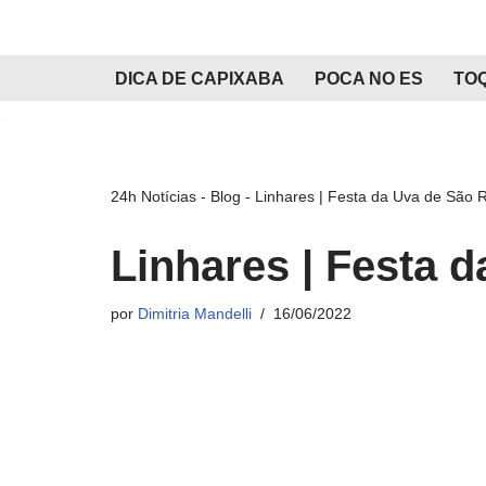
Pular
DICA DE CAPIXABA
POCA NO ES
TO
para
o
conteúdo
24h Notícias
-
Blog
-
Linhares | Festa da Uva de São R
Linhares | Festa 
por
Dimitria Mandelli
16/06/2022