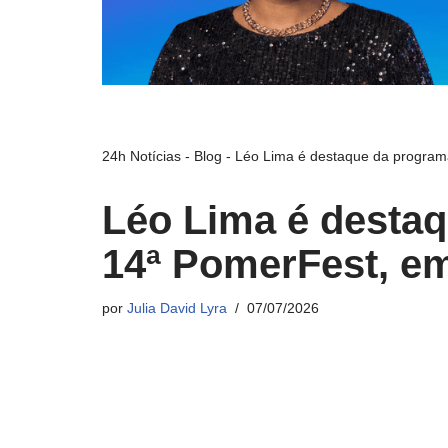
24h Notícias
-
Blog
-
Léo Lima é destaque da progra
Léo Lima é desta
14ª PomerFest, e
por
Julia David Lyra
07/07/2026