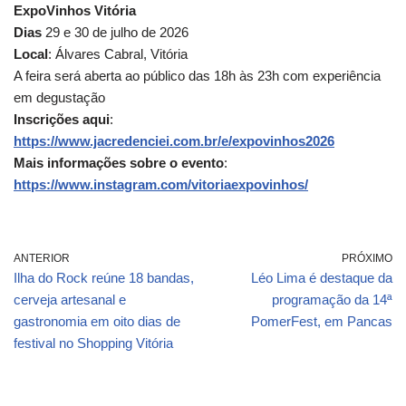
ExpoVinhos Vitória
Dias
29 e 30 de julho de 2026
Local
: Álvares Cabral, Vitória
A feira será aberta ao público das 18h às 23h com experiência
em degustação
Inscrições aqui
:
https://www.jacredenciei.com.br/e/expovinhos2026
Mais informações sobre o evento
:
https://www.instagram.com/vitoriaexpovinhos/
ANTERIOR
PRÓXIMO
Ilha do Rock reúne 18 bandas,
Léo Lima é destaque da
cerveja artesanal e
programação da 14ª
gastronomia em oito dias de
PomerFest, em Pancas
festival no Shopping Vitória