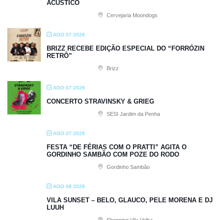
ACÚSTICO
Cervejaria Moondogs
AGO 07 2026
BRIZZ RECEBE EDIÇÃO ESPECIAL DO “FORRÓZIN
RETRÔ”
Brizz
AGO 07 2026
CONCERTO STRAVINSKY & GRIEG
SESI Jardim da Penha
AGO 07 2026
FESTA “DE FÉRIAS COM O PRATTI” AGITA O
GORDINHO SAMBÃO COM POZE DO RODO
Gordinho Sambão
AGO 08 2026
VILA SUNSET – BELO, GLAUCO, PELE MORENA E DJ
LUUH
Shopping Vila Velha