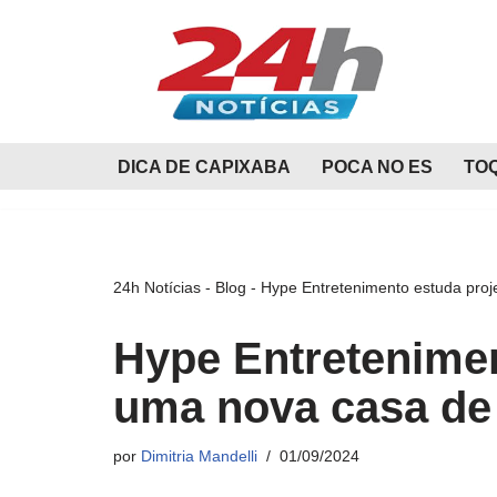
Pular
para
o
conteúdo
DICA DE CAPIXABA
POCA NO ES
TO
24h Notícias
-
Blog
-
Hype Entretenimento estuda pro
Hype Entretenimen
uma nova casa de
por
Dimitria Mandelli
01/09/2024