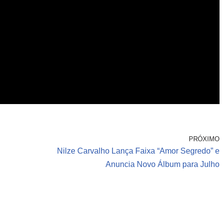
PRÓXIMO
Nilze Carvalho Lança Faixa “Amor Segredo” e
Anuncia Novo Álbum para Julho