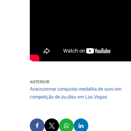
ANTERIOR
Aracruzense conquista medalha de ouro em
competição de jiu-jítsu em Las Vegas