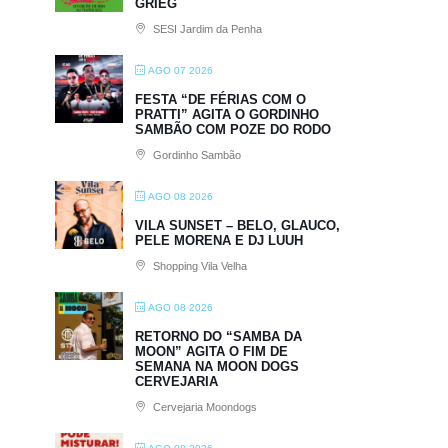
GRIEG
SESI Jardim da Penha
AGO 07 2026
FESTA “DE FÉRIAS COM O
PRATTI” AGITA O GORDINHO
SAMBÃO COM POZE DO RODO
Gordinho Sambão
AGO 08 2026
VILA SUNSET – BELO, GLAUCO,
PELE MORENA E DJ LUUH
Shopping Vila Velha
AGO 08 2026
RETORNO DO “SAMBA DA
MOON” AGITA O FIM DE
SEMANA NA MOON DOGS
CERVEJARIA
Cervejaria Moondogs