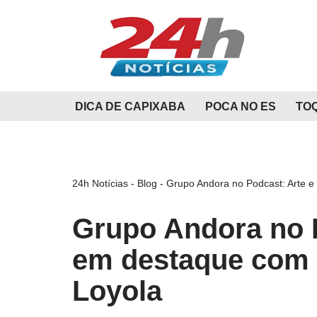
Pular
para
o
conteúdo
DICA DE CAPIXABA
POCA NO ES
TO
24h Notícias
-
Blog
-
Grupo Andora no Podcast: Arte e
Grupo Andora no P
em destaque com 
Loyola