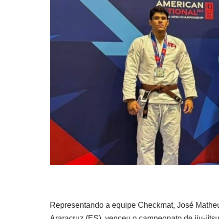
Representando a equipe Checkmat, José Matheus 
Araracruz (ES), venceu o campeonato de jiu-jíts