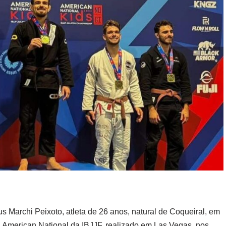
Marchi Peixoto, atleta de 26 anos, natural de Coqueiral, em
u American National da IBJJF, realizado em Las Vegas, nos