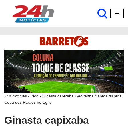
Pular
para
o
conteúdo
24h Notícias
-
Blog
-
Ginasta capixaba Geovanna Santos disputa
Copa dos Faraós no Egito
Ginasta capixaba