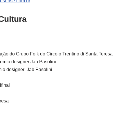
resense.com.br
Cultura
ação do Grupo Folk do Circolo Trentino di Santa Teresa
om o designer Jab Pasolini
 o designerl Jab Pasolini
final
resa