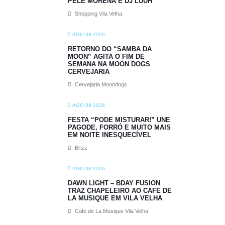
PELE MORENA E DJ LUUH
Shopping Vila Velha
AGO 08 2026
RETORNO DO “SAMBA DA
MOON” AGITA O FIM DE
SEMANA NA MOON DOGS
CERVEJARIA
Cervejaria Moondogs
AGO 08 2026
FESTA “PODE MISTURAR!” UNE
PAGODE, FORRÓ E MUITO MAIS
EM NOITE INESQUECÍVEL
Brizz
AGO 08 2026
DAWN LIGHT – BDAY FUSION
TRAZ CHAPELEIRO AO CAFE DE
LA MUSIQUE EM VILA VELHA
Cafe de La Musique Vila Velha