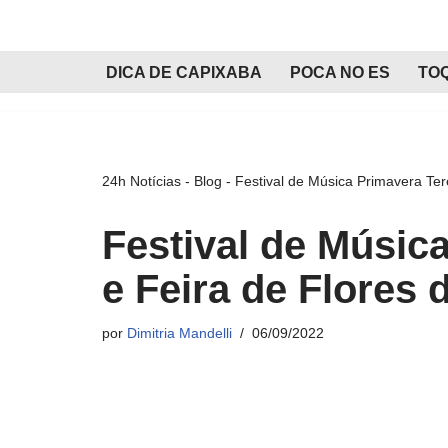
Pular
DICA DE CAPIXABA
POCA NO ES
TO
para
o
conteúdo
24h Notícias
-
Blog
-
Festival de Música Primavera Ter
Festival de Músic
e Feira de Flores 
por
Dimitria Mandelli
06/09/2022