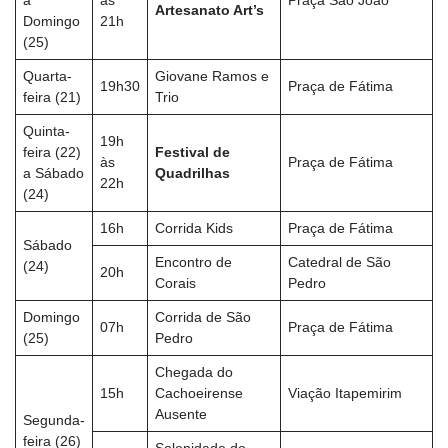
a
às
Praça São João
Artesanato Art’s
Domingo
21h
(25)
Quarta-
Giovane Ramos e
19h30
Praça de Fátima
feira (21)
Trio
Quinta-
19h
feira (22)
Festival de
às
Praça de Fátima
a Sábado
Quadrilhas
22h
(24)
16h
Corrida Kids
Praça de Fátima
Sábado
Encontro de
Catedral de São
(24)
20h
Corais
Pedro
Domingo
Corrida de São
07h
Praça de Fátima
(25)
Pedro
Chegada do
15h
Cachoeirense
Viação Itapemirim
Ausente
Segunda-
feira (26)