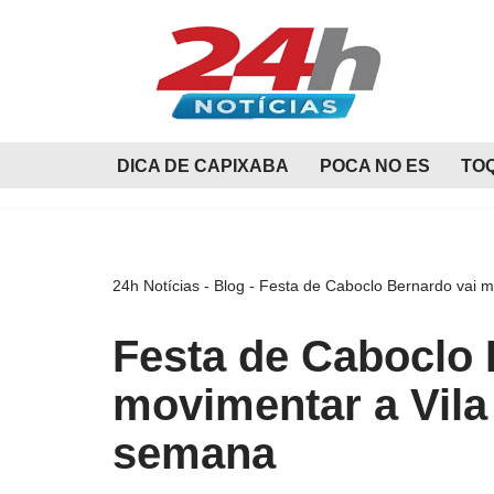
Pular
para
o
conteúdo
DICA DE CAPIXABA
POCA NO ES
TO
24h Notícias
-
Blog
-
Festa de Caboclo Bernardo vai m
Festa de Caboclo 
movimentar a Vila
semana