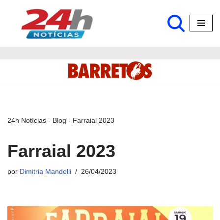
Pular
para
o
conteúdo
24h Notícias
-
Blog
-
Farraial 2023
Farraial 2023
por
Dimitria Mandelli
26/04/2023