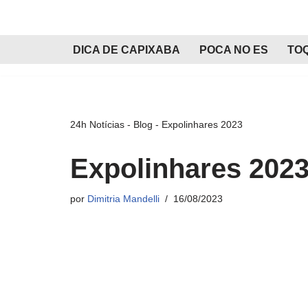
Pular
DICA DE CAPIXABA
POCA NO ES
TO
para
o
conteúdo
24h Notícias
-
Blog
-
Expolinhares 2023
Expolinhares 202
por
Dimitria Mandelli
16/08/2023