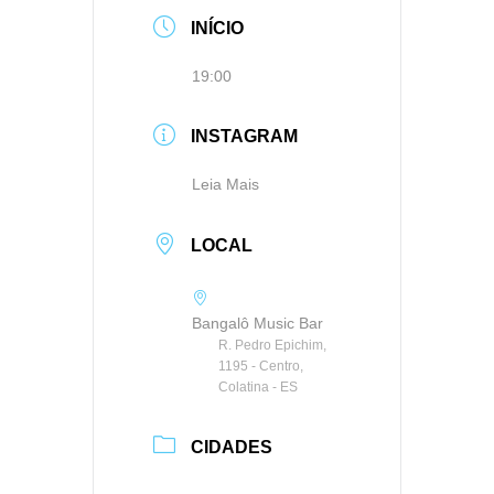
INÍCIO
19:00
INSTAGRAM
Leia Mais
LOCAL
Bangalô Music Bar
R. Pedro Epichim,
1195 - Centro,
Colatina - ES
CIDADES