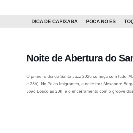
Pular
DICA DE CAPIXABA
POCA NO ES
TO
para
o
conteúdo
Noite de Abertura do Sa
O primeiro dia do Santa Jazz 2026 começa com tudo! Ab
e 23h). No Palco Imigrantes, a noite traz Alexandre B
João Bosco às 23h, e o encerramento com o groove do