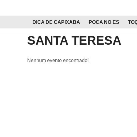
Pular
DICA DE CAPIXABA
POCA NO ES
TO
para
o
SANTA TERESA
conteúdo
Nenhum evento encontrado!