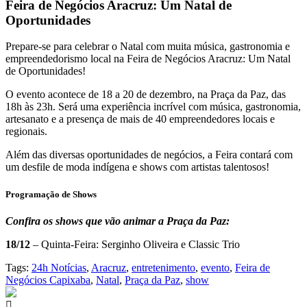
Feira de Negócios Aracruz: Um Natal de
Oportunidades
Prepare-se para celebrar o Natal com muita música, gastronomia e
empreendedorismo local na Feira de Negócios Aracruz: Um Natal
de Oportunidades!
O evento acontece de 18 a 20 de dezembro, na Praça da Paz, das
18h às 23h. Será uma experiência incrível com música, gastronomia,
artesanato e a presença de mais de 40 empreendedores locais e
regionais.
Além das diversas oportunidades de negócios, a Feira contará com
um desfile de moda indígena e shows com artistas talentosos!
Programação de Shows
Confira os shows que vão animar a Praça da Paz:
18/12
– Quinta-Feira: Serginho Oliveira e Classic Trio
Tags:
24h Notícias
,
Aracruz
,
entretenimento
,
evento
,
Feira de
Negócios Capixaba
,
Natal
,
Praça da Paz
,
show