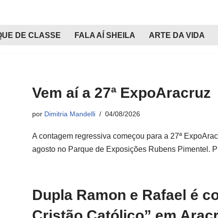
QUE DE CLASSE
FALA AÍ SHEILA
ARTE DA VIDA
Vem aí a 27ª ExpoAracruz
por
Dimitria Mandelli
04/08/2026
A contagem regressiva começou para a 27ª ExpoAracr
agosto no Parque de Exposições Rubens Pimentel.
Dupla Ramon e Rafael é co
Cristão Católico” em Arac