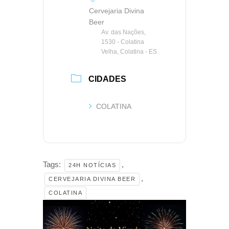
Cervejaria Divina
Beer
Av. das Nações,
1530 - Colatina
Velha, Colatina - ES
CIDADES
COLATINA
Tags:
,
24H NOTÍCIAS
,
CERVEJARIA DIVINA BEER
COLATINA