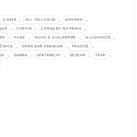
,
,
,
A NATA
ALL INCLUSIVE
ASHIBAH
,
,
,
IQUE
CHEFIN
CORAÇÃO NA PRAIA
,
,
,
,
IER
FUNK
HUGO & GUILHERME
ILLUSIONIZE
,
,
,
RÔNICA
OPEN BAR PREMIUM
PAGODE
,
,
,
,
,
26
SAMBA
SERTANEJO
SEVENN
TRAP