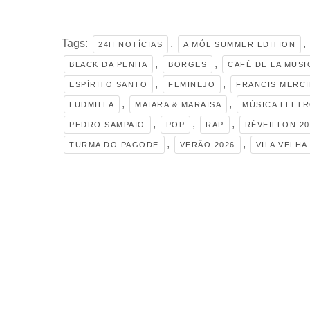
Tags:
,
,
24H NOTÍCIAS
A MÓL SUMMER EDITION
,
,
BLACK DA PENHA
BORGES
CAFÉ DE LA MUS
,
,
ESPÍRITO SANTO
FEMINEJO
FRANCIS MERC
,
,
LUDMILLA
MAIARA & MARAISA
MÚSICA ELET
,
,
,
PEDRO SAMPAIO
POP
RAP
RÉVEILLON 20
,
,
TURMA DO PAGODE
VERÃO 2026
VILA VELHA