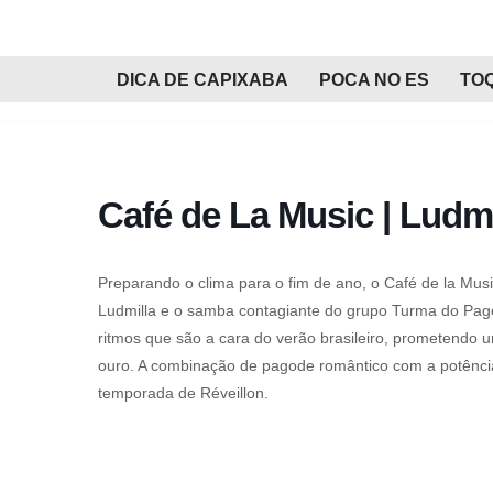
Pular
DICA DE CAPIXABA
POCA NO ES
TO
para
o
conteúdo
Café de La Music | Ludm
Preparando o clima para o fim de ano, o Café de la Mus
Ludmilla e o samba contagiante do grupo Turma do Pag
ritmos que são a cara do verão brasileiro, prometendo
ouro. A combinação de pagode romântico com a potência v
temporada de Réveillon.