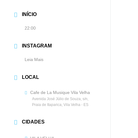
INÍCIO
22:00
INSTAGRAM
Leia Mais
LOCAL
Cafe de La Musique Vila Velha
Avenida José Júlio de Souza, s/n,
Praia de Itaparica, Vila Velha - ES
CIDADES