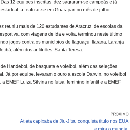
 Das 12 equipes inscritas, dez sagraram-se campeãs e já
estadual, a realizar-se em Guarapari no mês de julho.
ez reuniu mais de 120 estudantes de Aracruz, de escolas da
sportiva, com viagens de ida e volta, terminou neste último
ndo jogos contra os municípios de Itaguaçu, Itarana, Laranja
tibá, além dos anfitriões, Santa Teresa.
de Handebol, de basquete e voleibol, além das seleções
al. Já por equipe, levaram o ouro a escola Darwin, no voleibol
o, a EMEF Luiza Silvina no futsal feminino infantil e a EMEF
PRÓXIMO
Atleta capixaba de Jiu-Jítsu conquista título nos EUA
e mira o mundial