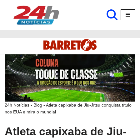
Pular
para
o
conteúdo
24h Notícias
-
Blog
-
Atleta capixaba de Jiu-Jítsu conquista título
nos EUA e mira o mundial
Atleta capixaba de Jiu-