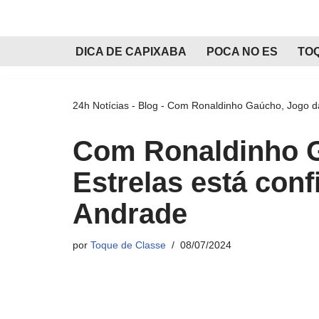
Pular
DICA DE CAPIXABA
POCA NO ES
TO
para
o
conteúdo
24h Notícias
-
Blog
-
Com Ronaldinho Gaúcho, Jogo da
Com Ronaldinho G
Estrelas está con
Andrade
por
Toque de Classe
08/07/2024