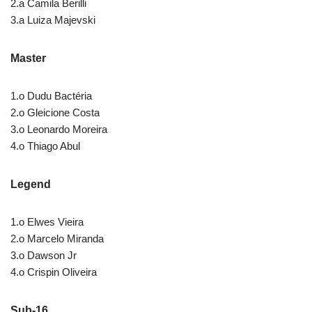
2.a Camila Berilli
3.a Luiza Majevski
Master
1.o Dudu Bactéria
2.o Gleicione Costa
3.o Leonardo Moreira
4.o Thiago Abul
Legend
1.o Elwes Vieira
2.o Marcelo Miranda
3.o Dawson Jr
4.o Crispin Oliveira
Sub-16